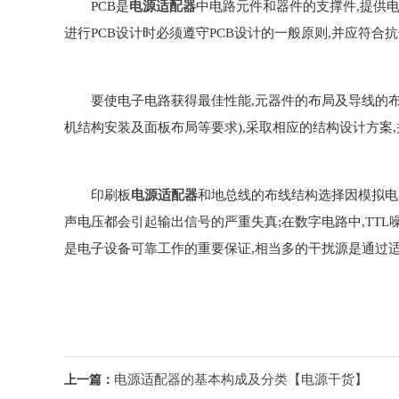
PCB是
电源适配器
中电路元件和器件的支撑件,提供电
进行PCB设计时必须遵守PCB设计的一般原则,并应符合
要使电子电路获得最佳性能,元器件的布局及导线的布
机结构安装及面板布局等要求),采取相应的结构设计方案
印刷板
电源适配器
和地总线的布线结构选择因模拟电
声电压都会引起输出信号的严重失真;在数字电路中,TTL噪声
是电子设备可靠工作的重要保证,相当多的干扰源是通过适
电源适配器的基本构成及分类【电源干货】
上一篇：