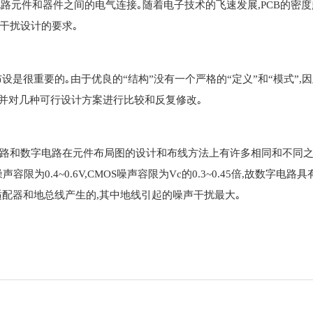
路元件和器件之间的电气连接｡随着电子技术的飞速发展,PCB的密度
抗干扰设计的要求｡
设是很重要的｡由于优良的“结构”没有一个严格的“定义”和“模式”,
,并对几种可行设计方案进行比较和反复修改｡
路和数字电路在元件布局图的设计和布线方法上有许多相同和不同之处
容限为0.4~0.6V,CMOS噪声容限为Vc的0.3~0.45倍,故数
配器和地总线产生的,其中地线引起的噪声干扰最大｡