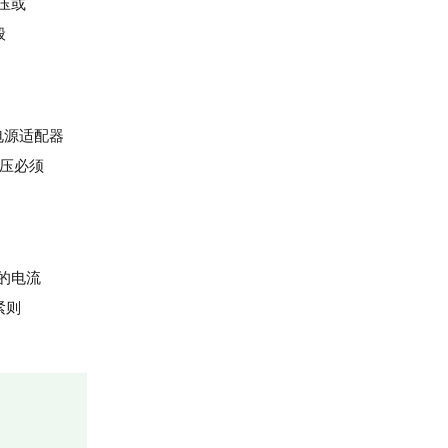
压或
般
电源适配器
压必须
的电流
紧则