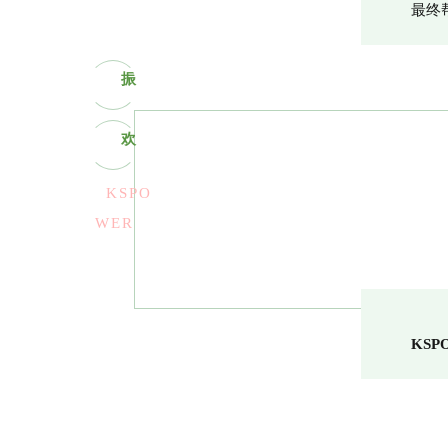
最终
振
欢
KSPO
WER
KS