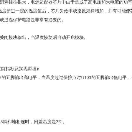
消耗往往很大，电源适配器芯片中由于集成了高电压和大电流的功
温度超过一定的温度值后，芯片失效率成指数规律增加，并有可能使
成过温保护电路是非常有必要的。
，关闭模块输出，当温度恢复后自动开启模块。
能指标及实现原理):
U103的五脚输出高电平，当温度超过保护点时U103的五脚输出低电平
，当其3脚和地相连时，回差温度是2℃。