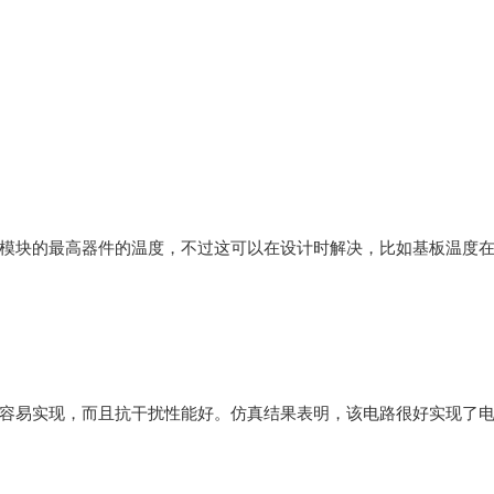
模块的最高器件的温度，不过这可以在设计时解决，比如基板温度在9
容易实现，而且抗干扰性能好。仿真结果表明，该电路很好实现了