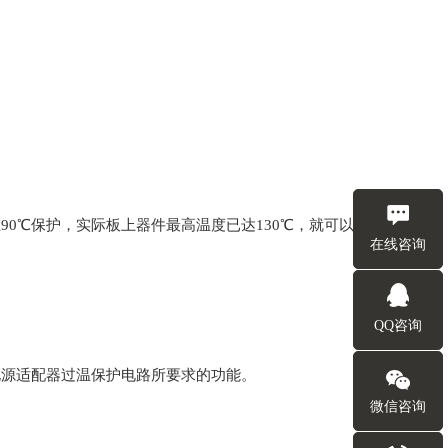
0℃保护，实际板上器件最高温度已达130℃，就可以适
在线咨询
QQ咨询
电源适配器过温保护电路所要求的功能。
微信咨询