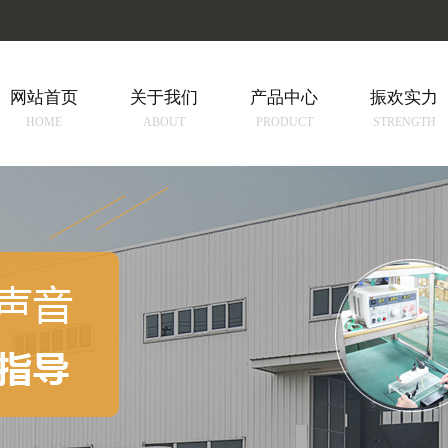
网站首页
关于我们
产品中心
振欢实力
HOME
ABOUT
PRODUCT
STRENGTH