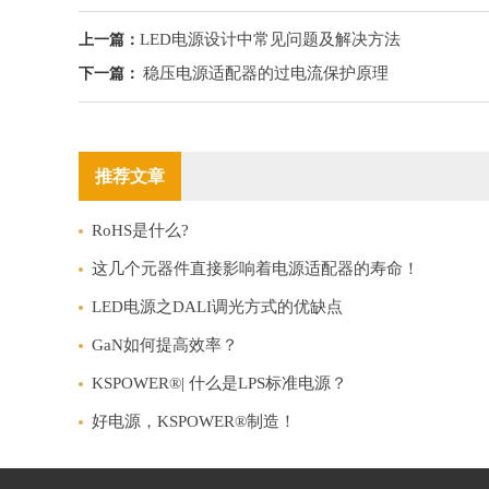
LED电源设计中常见问题及解决方法
上一篇：
稳压电源适配器的过电流保护原理
下一篇：
推荐文章
RoHS是什么?
这几个元器件直接影响着电源适配器的寿命！
LED电源之DALI调光方式的优缺点
GaN如何提高效率？
KSPOWER®| 什么是LPS标准电源？
好电源，KSPOWER®制造！