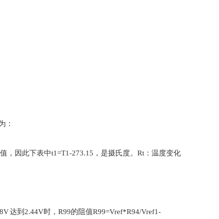
度为：
5后的值，因此下表中t1=T1-273.15，是摄氏度。Rt：温度变化
到2.44V时，R99的阻值R99=Vref*R94/Vref1-