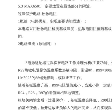
5.3 MAX6501一定要放置在最热部分的附近。
过温保护电路-热敏电阻
1概述（电路类别、实现主要功能描述）：
本电路采用热敏电阻检测基板温度，热敏电阻阻值随基板
闭。
2电路组成（原理图）：
3电源适配器过温保护电路工作原理分析(主要功能
R99热敏电阻是负温度系数热敏电阻，常温时，R99=100
LM5025的SS端无影响，模块正常工作。
随着基板温度升高，R99电阻阻值减小，当减小到一定值
R94，R23，R97的阻值而相应地调整。
模块关闭输出后（过温保护），基板温度会降低，R99阻
的基准变低，拉开运放正负输入的电压间距，从而实现温度