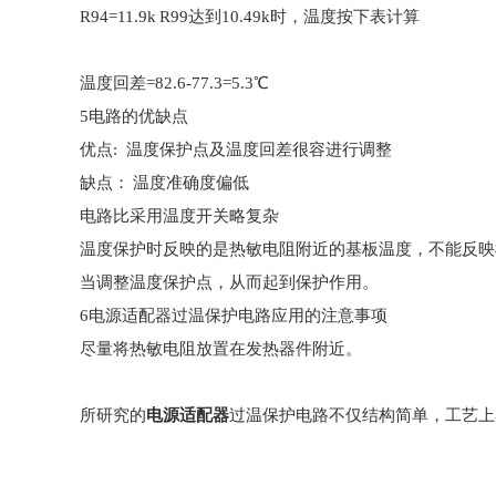
R94=11.9k R99达到10.49k时，温度按下表计算
温度回差=82.6-77.3=5.3℃
5电路的优缺点
优点: 温度保护点及温度回差很容进行调整
缺点： 温度准确度偏低
电路比采用温度开关略复杂
温度保护时反映的是热敏电阻附近的基板温度，不能反映
当调整温度保护点，从而起到保护作用。
6电源适配器过温保护电路应用的注意事项
尽量将热敏电阻放置在发热器件附近。
所研究的
电源适配器
过温保护电路不仅结构简单，工艺上